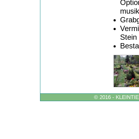
Optio
musi
Grabg
Vermi
Stei
Besta
© 2016 - KLEINT