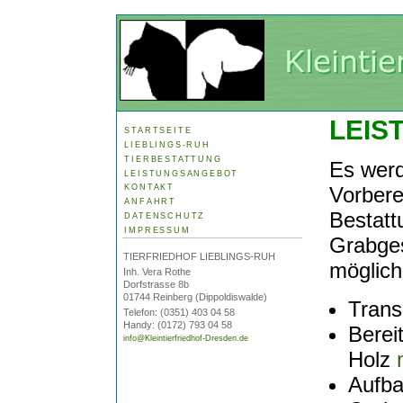
LEIS
STARTSEITE
LIEBLINGS-RUH
TIERBESTATTUNG
Es werd
LEISTUNGSANGEBOT
Vorbere
KONTAKT
ANFAHRT
Bestatt
DATENSCHUTZ
IMPRESSUM
Grabges
TIERFRIEDHOF LIEBLINGS-RUH
möglich
Inh. Vera Rothe
Dorfstrasse 8b
01744 Reinberg (Dippoldiswalde)
Trans
Telefon: (0351) 403 04 58
Handy: (0172) 793 04 58
Berei
info@Kleintierfriedhof-Dresden.de
Holz
Aufba